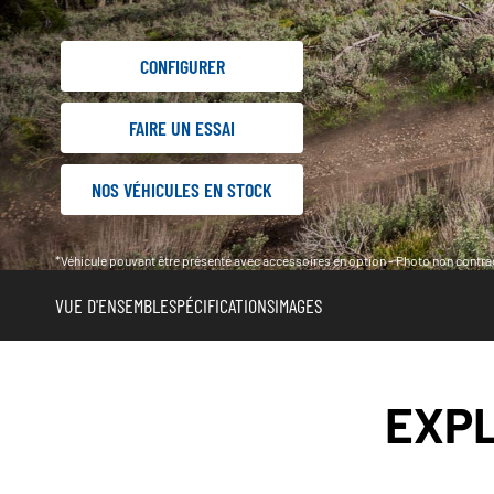
CONFIGURER
FAIRE UN ESSAI
NOS VÉHICULES EN STOCK
*Véhicule pouvant être présenté avec accessoires en option - Photo non contrac
VUE D'ENSEMBLE
SPÉCIFICATIONS
IMAGES
EXPL