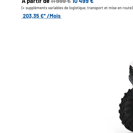
A partir de
11 999 €
10 499 €
(+ suppléments variables de logistique, transport et mise en route)
203,35 €* /Mois