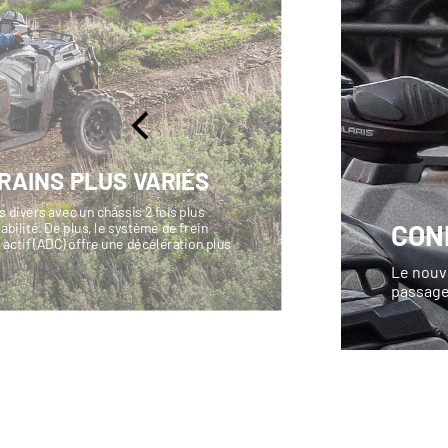
RAINS PLUS VARIÉS
us divers avec un châssis 2 fois plus
CON
abilité. De plus, le système de frein
actif (ADC) offre une décélération plus
.
Le nouve
passager