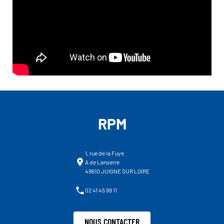
RPM
1, rue de la Fuye
A de Lanserre
49610 JUIGNE SUR LOIRE
02 41 45 99 11
NOUS CONTACTER