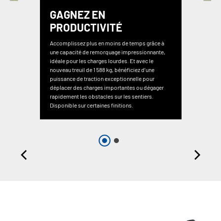
GAGNEZ EN
PRODUCTIVITÉ
Accomplissez plus en moins de temps grâce à
une capacité de remorquage impressionnante,
idéale pour les charges lourdes. Et avec le
nouveau treuil de 1 588 kg, bénéficiez d’une
puissance de traction exceptionnelle pour
déplacer des charges importantes ou dégager
rapidement les obstacles sur les sentiers.
Disponible sur certaines finitions.