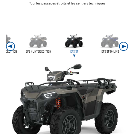
Pour les passages étroits et les sentiers techniques
BLACK EDITION
EPS HUNTER EDITION
EPS SP
EPS SP OHLINS