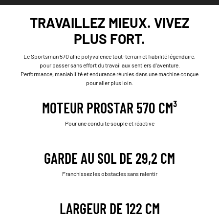
TRAVAILLEZ MIEUX. VIVEZ
PLUS FORT.
Le Sportsman 570 allie polyvalence tout-terrain et fiabilité légendaire,
pour passer sans effort du travail aux sentiers d’aventure.
Performance, maniabilité et endurance réunies dans une machine conçue
pour aller plus loin.
MOTEUR PROSTAR 570 CM³
Pour une conduite souple et réactive
GARDE AU SOL DE 29,2 CM
Franchissez les obstacles sans ralentir
LARGEUR DE 122 CM