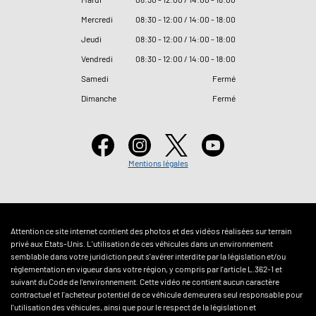
Mercredi
08
:
30 - 12
:
00 / 14
:
00 - 18
:
00
Jeudi
08
:
30 - 12
:
00 / 14
:
00 - 18
:
00
Vendredi
08
:
30 - 12
:
00 / 14
:
00 - 18
:
00
Samedi
Fermé
Dimanche
Fermé
Mentions légales
Attention ce site internet contient des photos et des vidéos réalisées sur terrain
privé aux Etats-Unis. L'utilisation de ces véhicules dans un environnement
semblable dans votre juridiction peut s'avérer interdite par la législation et/ou
réglementation en vigueur dans votre région, y compris par l'article L.362-1 et
suivant du Code de l'environnement. Cette vidéo ne contient aucun caractère
contractuel et l'acheteur potentiel de ce véhicule demeurera seul responsable pour
l'utilisation des véhicules, ainsi que pour le respect de la législation et