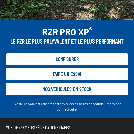
®
RZR PRO XP
LE RZR LE PLUS POLYVALENT ET LE PLUS PERFORMANT
CONFIGURER
FAIRE UN ESSAI
NOS VÉHICULES EN STOCK
*Véhicule pouvant être présenté avec accessoires en option - Photo non
contractuelle.
VUE D'ENSEMBLE
SPÉCIFICATIONS
IMAGES