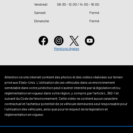
Vendredi
08
:
30 - 12
:
00 / 14
:
00 - 18
:
00
Samedi
Fermé
Dimanche
Fermé
Mentions légales
Attention ce site internet contient des photos et des vidéos réalisées sur terrain
privé aux Etats-Unis. L'utilisation de ces véhicules dans un environnement
semblable dans votre juridiction peut s'avérer interdite par la législation et/ou
réglementation en vigueur dans votre région, y compris par l'article L.362-1 et
suivant du Code de l'environnement. Cette vidéo ne contient aucun caractère
contractuel et l'acheteur potentiel de ce véhicule demeurera seul responsable pour
l'utilisation des véhicules, ainsi que pour le respect de la législation et
réglementation en vigueur.