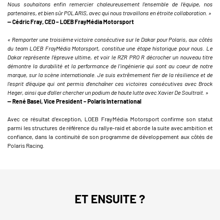
Nous souhaitons enfin remercier chaleureusement l’ensemble de l’équipe, nos
partenaires, et bien sûr POLARIS, avec qui nous travaillons en étroite collaboration. »
— Cédric Fray, CEO – LOEB FrayMédia Motorsport
« Remporter une troisième victoire consécutive sur le Dakar pour Polaris, aux côtés
du team LOEB FrayMédia Motorsport, constitue une étape historique pour nous. Le
Dakar représente l’épreuve ultime, et voir le RZR PRO R décrocher un nouveau titre
démontre la durabilité et la performance de l’ingénierie qui sont au coeur de notre
marque, sur la scène internationale. Je suis extrêmement fier de la résilience et de
l’esprit d’équipe qui ont permis d’enchaîner ces victoires consécutives avec Brock
Heger, ainsi que d’aller chercher un podium de haute lutte avec Xavier De Soultrait. »
— René Basei, Vice President – Polaris International
Avec ce résultat d’exception, LOEB FrayMédia Motorsport confirme son statut
parmi les structures de référence du rallye-raid et aborde la suite avec ambition et
confiance, dans la continuité de son programme de développement aux côtés de
Polaris Racing.
ET ENSUITE ?