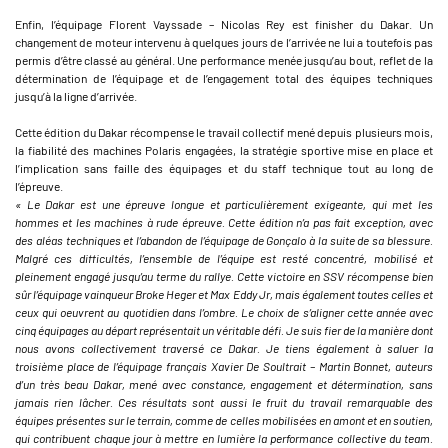
Enfin, l’équipage Florent Vayssade – Nicolas Rey est finisher du Dakar. Un
changement de moteur intervenu à quelques jours de l’arrivée ne lui a toutefois pas
permis d’être classé au général. Une performance menée jusqu’au bout, reflet de la
détermination de l’équipage et de l’engagement total des équipes techniques
jusqu’à la ligne d’arrivée.
Cette édition du Dakar récompense le travail collectif mené depuis plusieurs mois,
la fiabilité des machines Polaris engagées, la stratégie sportive mise en place et
l’implication sans faille des équipages et du staff technique tout au long de
l’épreuve.
« Le Dakar est une épreuve longue et particulièrement exigeante, qui met les
hommes et les machines à rude épreuve. Cette édition n’a pas fait exception, avec
des aléas techniques et l’abandon de l’équipage de Gonçalo à la suite de sa blessure.
Malgré ces difficultés, l’ensemble de l’équipe est resté concentré, mobilisé et
pleinement engagé jusqu’au terme du rallye. Cette victoire en SSV récompense bien
sûr l’équipage vainqueur Broke Heger et Max Eddy Jr, mais également toutes celles et
ceux qui oeuvrent au quotidien dans l’ombre. Le choix de s’aligner cette année avec
cinq équipages au départ représentait un véritable défi. Je suis fier de la manière dont
nous avons collectivement traversé ce Dakar. Je tiens également à saluer la
troisième place de l’équipage français Xavier De Soultrait – Martin Bonnet, auteurs
d’un très beau Dakar, mené avec constance, engagement et détermination, sans
jamais rien lâcher. Ces résultats sont aussi le fruit du travail remarquable des
équipes présentes sur le terrain, comme de celles mobilisées en amont et en soutien,
qui contribuent chaque jour à mettre en lumière la performance collective du team.