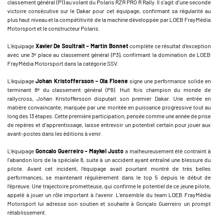
classement général (P1) au volant du Polaris RZR PRO R Rally. Il s’agit d’une seconde
victoire consécutive sur le Dakar pour cet équipage, confirmant sa régularité au
plus haut niveau et la compétitivité de la machine développée par LOEB FrayMédia
Motorsport et le constructeur Polaris.
L’équipage
Xavier De Soultrait – Martin Bonnet
complète ce résultat d’exception
avec une 3ᵉ place au classement général (P3), confirmant la domination de LOEB
FrayMédia Motorsport dans la catégorie SSV.
L’équipage
Johan Kristoffersson – Ola Floene
signe une performance solide en
terminant 8ᵉ du classement général (P8). Huit fois champion du monde de
rallycross, Johan Kristoffersson disputait son premier Dakar. Une entrée en
matière convaincante, marquée par une montée en puissance progressive tout au
long des 13 étapes. Cette première participation, pensée comme une année de prise
de repères et d’apprentissage, laisse entrevoir un potentiel certain pour jouer aux
avant-postes dans les éditions à venir.
L’équipage
Goncalo Guerreiro – Maykel Justo
a malheureusement été contraint à
l’abandon lors de la spéciale 8, suite à un accident ayant entraîné une blessure du
pilote. Avant cet incident, l’équipage avait pourtant montré de très belles
performances, se maintenant régulièrement dans le top 5 depuis le début de
l’épreuve. Une trajectoire prometteuse, qui confirme le potentiel de ce jeune pilote,
appelé à jouer un rôle important à l’avenir. L’ensemble du team LOEB FrayMédia
Motorsport lui adresse son soutien et souhaite à Gonçalo Guerreiro un prompt
rétablissement.