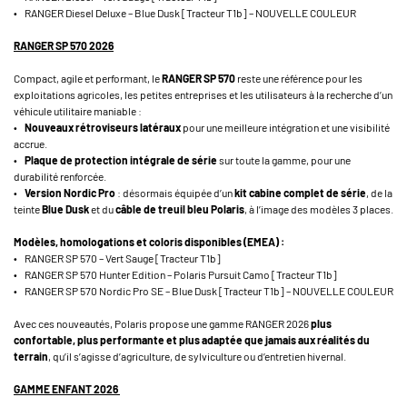
• RANGER Diesel Deluxe – Blue Dusk [Tracteur T1b] – NOUVELLE COULEUR
RANGER SP 570 2026
Compact, agile et performant, le
RANGER SP 570
reste une référence pour les
exploitations agricoles, les petites entreprises et les utilisateurs à la recherche d’un
véhicule utilitaire maniable :
•
Nouveaux rétroviseurs latéraux
pour une meilleure intégration et une visibilité
accrue.
•
Plaque de protection intégrale de série
sur toute la gamme, pour une
durabilité renforcée.
•
Version Nordic Pro
: désormais équipée d’un
kit cabine complet de série
, de la
teinte
Blue Dusk
et du
câble de treuil bleu Polaris
, à l’image des modèles 3 places.
Modèles, homologations et coloris disponibles (EMEA) :
• RANGER SP 570 – Vert Sauge [Tracteur T1b]
• RANGER SP 570 Hunter Edition – Polaris Pursuit Camo [Tracteur T1b]
• RANGER SP 570 Nordic Pro SE – Blue Dusk [Tracteur T1b] – NOUVELLE COULEUR
Avec ces nouveautés, Polaris propose une gamme RANGER 2026
plus
confortable, plus performante et plus adaptée que jamais aux réalités du
terrain
, qu’il s’agisse d’agriculture, de sylviculture ou d’entretien hivernal.
GAMME ENFANT 2026