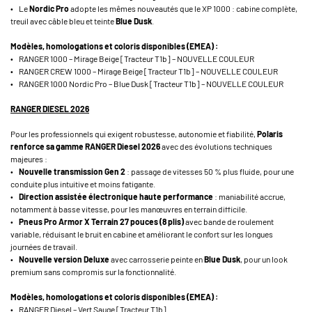
• Le
Nordic Pro
adopte les mêmes nouveautés que le XP 1000 : cabine complète,
treuil avec câble bleu et teinte
Blue Dusk
.
Modèles, homologations et coloris disponibles (EMEA) :
• RANGER 1000 – Mirage Beige [Tracteur T1b] – NOUVELLE COULEUR
• RANGER CREW 1000 – Mirage Beige [Tracteur T1b] – NOUVELLE COULEUR
• RANGER 1000 Nordic Pro – Blue Dusk [Tracteur T1b] – NOUVELLE COULEUR
RANGER DIESEL 2026
Pour les professionnels qui exigent robustesse, autonomie et fiabilité,
Polaris
renforce sa gamme RANGER Diesel 2026
avec des évolutions techniques
majeures :
•
Nouvelle transmission Gen 2
: passage de vitesses 50 % plus fluide, pour une
conduite plus intuitive et moins fatigante.
•
Direction assistée électronique haute performance
: maniabilité accrue,
notamment à basse vitesse, pour les manœuvres en terrain difficile.
•
Pneus Pro Armor X Terrain 27 pouces (8 plis)
avec bande de roulement
variable, réduisant le bruit en cabine et améliorant le confort sur les longues
journées de travail.
•
Nouvelle version Deluxe
avec carrosserie peinte en
Blue Dusk
, pour un look
premium sans compromis sur la fonctionnalité.
Modèles, homologations et coloris disponibles (EMEA) :
• RANGER Diesel – Vert Sauge [Tracteur T1b]