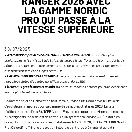
RANGER 2026 AVEC
LA GAMME NORDIC
PRO QUI PASSE À LA
VITESSE SUPÉRIEURE
30/07/2025
●
Affrontez l’imprévu avec les RANGER Nordic Pro Edition
, les SSV les plus
confortables et les mieux équipés jamais proposés par Polaris, désormais dotés de
série d’une cabine complète installée en usine, d’un système de chauffage intégré,
d’un treuil robuste et de sièges premium.
●
Des évolutions inspirées du terrain
: ergonomie revue, finitions renforcées et
nouvelles teintes élégantes qui allient style et durabilité.
●
Nouveaux graphismes et coloris
sur certains modèles enfants pour une expérience
encore plus fun et personnalisée.
Leader mondial de l’innovation tout-terrain, Polaris Off Road dévoile une série
d’évolutions majeures pour sa gamme de véhicules utilitaires 2026. En tête
d’affiche : les modèles RANGER Nordic Pro, conçus pour les environnements les
plus exigeants, bénéficient désormais d’un système de cabine 360° installé en
usine, disponible de série sur les plateformes RANGER 570, 1000 et XP 1000 Nordic
Pro. Objectif : offrir une protection intégrale contre les éléments et garantir