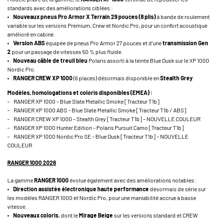
standards avec des améliorations ciblées :
•
Nouveaux pneus Pro Armor X Terrain 29 pouces (8 plis)
à bande de roulement
variable sur les versions Premium, Crew et Nordic Pro, pour un confort acoustique
amélioré en cabine.
•
Version ABS
équipée de pneus Pro Armor 27 pouces et d’une
transmission Gen
2
pour un passage de vitesses 50 % plus fluide.
•
Nouveau câble de treuil bleu
Polaris assorti à la teinte Blue Dusk sur le XP 1000
Nordic Pro.
•
RANGER CREW XP 1000
(6 places) désormais disponible en
Stealth Grey
.
Modèles, homologations et coloris disponibles (EMEA) :
- RANGER XP 1000 – Blue Slate Metallic Smoke [Tracteur T1b]
- RANGER XP 1000 ABS – Blue Slate Metallic Smoke [Tracteur T1b / ABS]
- RANGER CREW XP 1000 – Stealth Grey [Tracteur T1b] – NOUVELLE COULEUR
- RANGER XP 1000 Hunter Edition – Polaris Pursuit Camo [Tracteur T1b]
- RANGER XP 1000 Nordic Pro SE – Blue Dusk [Tracteur T1b] – NOUVELLE
COULEUR
RANGER 1000 2026
La gamme
RANGER 1000
évolue également avec des améliorations notables :
•
Direction assistée électronique haute performance
désormais de série sur
les modèles RANGER 1000 et Nordic Pro, pour une maniabilité accrue à basse
vitesse.
•
Nouveaux coloris
, dont le
Mirage Beige
sur les versions standard et CREW.