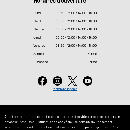
Horaires d'ouverture
Lundi
08
:
30 - 12
:
00 / 14
:
00 - 18
:
00
Mardi
08
:
30 - 12
:
00 / 14
:
00 - 18
:
00
Mercredi
08
:
30 - 12
:
00 / 14
:
00 - 18
:
00
Jeudi
08
:
30 - 12
:
00 / 14
:
00 - 18
:
00
Vendredi
08
:
30 - 12
:
00 / 14
:
00 - 18
:
00
Samedi
Fermé
Dimanche
Fermé
Mentions légales
Attention ce site internet contient des photos et des vidéos réalisées sur terrain
privé aux Etats-Unis. L'utilisation de ces véhicules dans un environnement
semblable dans votre juridiction peut s'avérer interdite par la législation et/ou