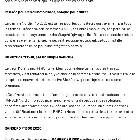
productivité et confort, quelles que soient les conditions.
Pensée pour les climats rudes, conçue pour durer.
La gamme Nordic Pro 2026 est taillée pour les utilisateurs qui travaillent par tous
les temps. Grâce à sa cabine fermée à 360°, ses vitres manuelles, son pare-brise
rabattable et son système de chauffage/dégivrage, elle offre une protection totale
contre les éléments : pluie, neige, vent, poussière ou soleil. Le tout, installé
directement en usine pour une intégration parfaite.
Un outil de travail, pas un simple véhicule.
Le treuil Polaris monté d’origine, idéal pour le déneigement ou les travaux
forestiers, vient renforcer la polyvalence de la gamme Nordic Pro. Et pour 2026, elle
adopte une nouvelle teinte exclusive Blue Dusk, qui souligne son caractère
premium.
« Ces évolutions sont le fruit d’un dialogue constant avec nos utilisateurs. Le
RANGER Nordic Pro 2026 incarne notre volonté de proposer des solutions
concrètes aux professionnels », déclare Rodrigo Lourenco, vice-président des
ventes Off-Road pour la région EMEA. « Nous allons au-delà des attentes avec des
équipements pensés pour ceux qui comptent sur leur machine au quotidien. »
RANGER XP 1000 2026
Modèle phare de la gamme, le
RANGER XP 1000
continue de repousser les