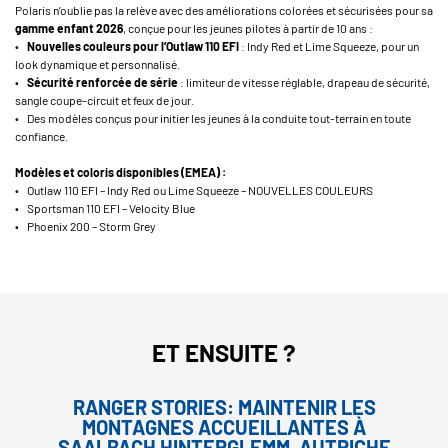
Polaris n’oublie pas la relève avec des améliorations colorées et sécurisées pour sa
gamme enfant 2026
, conçue pour les jeunes pilotes à partir de 10 ans :
•
Nouvelles couleurs pour l’Outlaw 110 EFI
: Indy Red et Lime Squeeze, pour un
look dynamique et personnalisé.
•
Sécurité renforcée de série
: limiteur de vitesse réglable, drapeau de sécurité,
sangle coupe-circuit et feux de jour.
• Des modèles conçus pour initier les jeunes à la conduite tout-terrain en toute
confiance.
Modèles et coloris disponibles (EMEA) :
• Outlaw 110 EFI – Indy Red ou Lime Squeeze – NOUVELLES COULEURS
• Sportsman 110 EFI – Velocity Blue
• Phoenix 200 – Storm Grey
ET ENSUITE ?
RANGER STORIES: MAINTENIR LES
MONTAGNES ACCUEILLANTES À
SAALBACH HINTERGLEMM, AUTRICHE