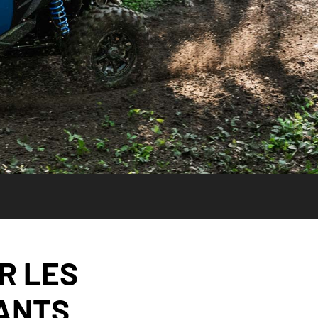
R LES
EANTS