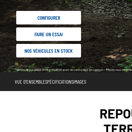
CONFIGURER
FAIRE UN ESSAI
NOS VÉHICULES EN STOCK
*Véhicule pouvant être présenté avec accessoires en option - Photo non contrac
VUE D'ENSEMBLE
SPÉCIFICATIONS
IMAGES
REPO
TERR