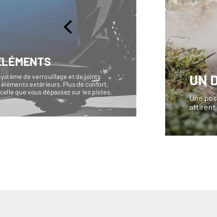
 ÉLÉMENTS
UN 
ystème de verrouillage et de joints
éléments extérieurs. Plus de confort,
 celle que vous dépassez sur les pistes.
Une post
attirent